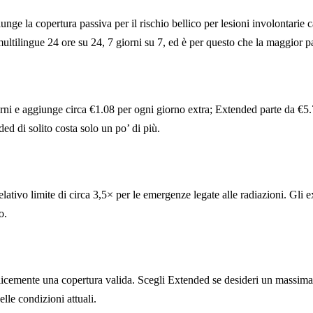
e la copertura passiva per il rischio bellico per lesioni involontarie c
ltilingue 24 ore su 24, 7 giorni su 7, ed è per questo che la maggior par
iorni e aggiunge circa €1.08 per ogni giorno extra; Extended parte da €5.
ed di solito costa solo un po’ di più.
ativo limite di circa 3,5× per le emergenze legate alle radiazioni. Gli e
o.
plicemente una copertura valida. Scegli Extended se desideri un massimale
le condizioni attuali.