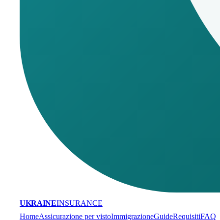
UKRAINE
INSURANCE
Home
Assicurazione per visto
Immigrazione
Guide
Requisiti
FAQ