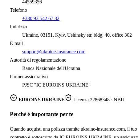
44559356
Telefono
+380 93 542 67 32
Indirizzo
Ukraine, 03151, Kyiv, Ushinsky str, bldg. 40, office 302
E-mail
support@ukraine-insurance.com
Autorità di regolamentazione
Banca Nazionale dell'Ucraina
Partner assicurativo
PJSC "IC EUROINS UKRAINE"
EUROINS UKRAINE
Licenza
22868348
· NBU
Perché è importante per te
Quando acquisti una polizza tramite ukraine-insurance.com, il tuo
contratto è sottoscritto da IC EUROINS UKRAINE, un assicurat