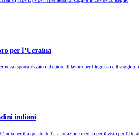
n Ucraina (Type D) e per il permesso di soggiorno che ne consegue.
oro per l’Ucraina
ermesso sponsorizzato dal datore di lavoro per l’ingresso e il soggiorno
dini indiani
l’India per il requisito dell’assicurazione medica per il visto per l’Ucrai