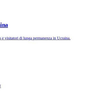
aina
o e visitatori di lunga permanenza in Ucraina.
U