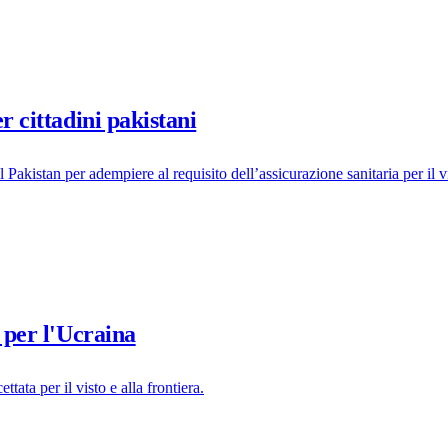
r cittadini pakistani
 Pakistan per adempiere al requisito dell’assicurazione sanitaria per il v
o per l'Ucraina
ata per il visto e alla frontiera.