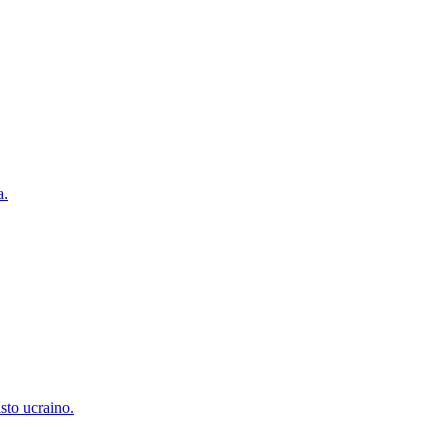
a.
isto ucraino.