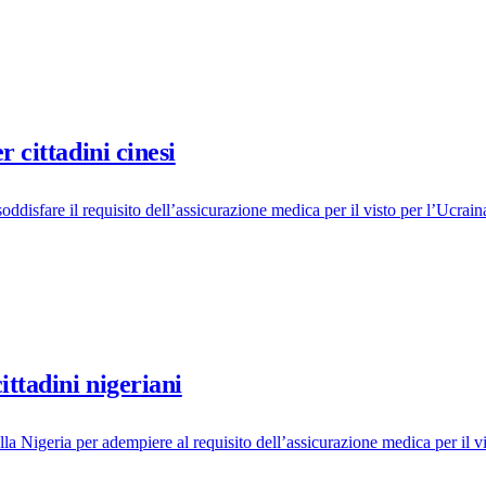
r cittadini cinesi
oddisfare il requisito dell’assicurazione medica per il visto per l’Ucrain
ittadini nigeriani
lla Nigeria per adempiere al requisito dell’assicurazione medica per il v