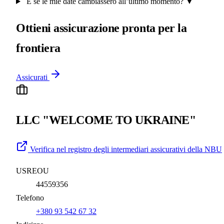
E se le mie date cambiassero all’ultimo momento?
▼
Ottieni assicurazione pronta per la
frontiera
Assicurati
LLC "WELCOME TO UKRAINE"
Verifica nel registro degli intermediari assicurativi della NBU
USREOU
44559356
Telefono
+380 93 542 67 32