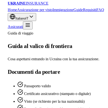
UKRAINE
INSURANCE
Home
Assicurazione per visto
Immigrazione
Guide
Requisiti
FAQ
Italiano
IT
Assicurati
Guida di viaggio
Guida al valico di frontiera
Cosa aspettarsi entrando in Ucraina con la tua assicurazione.
Documenti da portare
Passaporto valido
Certificato assicurativo (stampato o digitale)
Visto (se richiesto per la tua nazionalità)