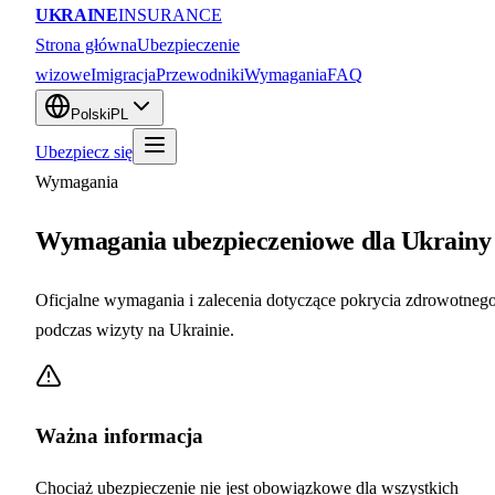
UKRAINE
INSURANCE
Strona główna
Ubezpieczenie
wizowe
Imigracja
Przewodniki
Wymagania
FAQ
Polski
PL
Ubezpiecz się
Wymagania
Wymagania ubezpieczeniowe dla Ukrainy
Oficjalne wymagania i zalecenia dotyczące pokrycia zdrowotneg
podczas wizyty na Ukrainie.
Ważna informacja
Chociaż ubezpieczenie nie jest obowiązkowe dla wszystkich