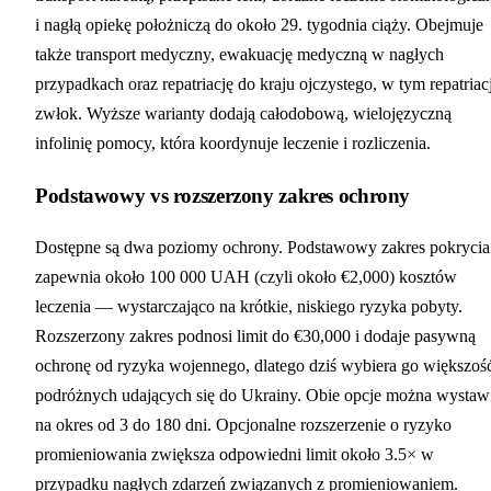
i nagłą opiekę położniczą do około 29. tygodnia ciąży. Obejmuje
także transport medyczny, ewakuację medyczną w nagłych
przypadkach oraz repatriację do kraju ojczystego, w tym repatriac
zwłok. Wyższe warianty dodają całodobową, wielojęzyczną
infolinię pomocy, która koordynuje leczenie i rozliczenia.
Podstawowy vs rozszerzony zakres ochrony
Dostępne są dwa poziomy ochrony. Podstawowy zakres pokrycia
zapewnia około 100 000 UAH (czyli około €2,000) kosztów
leczenia — wystarczająco na krótkie, niskiego ryzyka pobyty.
Rozszerzony zakres podnosi limit do €30,000 i dodaje pasywną
ochronę od ryzyka wojennego, dlatego dziś wybiera go większoś
podróżnych udających się do Ukrainy. Obie opcje można wystaw
na okres od 3 do 180 dni. Opcjonalne rozszerzenie o ryzyko
promieniowania zwiększa odpowiedni limit około 3.5× w
przypadku nagłych zdarzeń związanych z promieniowaniem.