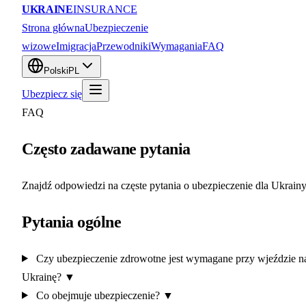
UKRAINE
INSURANCE
Strona główna
Ubezpieczenie
wizowe
Imigracja
Przewodniki
Wymagania
FAQ
Polski
PL
Ubezpiecz się
FAQ
Często zadawane pytania
Znajdź odpowiedzi na częste pytania o ubezpieczenie dla Ukrainy
Pytania ogólne
Czy ubezpieczenie zdrowotne jest wymagane przy wjeździe n
Ukrainę?
▼
Co obejmuje ubezpieczenie?
▼