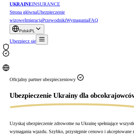
UKRAINE
INSURANCE
Strona główna
Ubezpieczenie
wizowe
Imigracja
Przewodniki
Wymagania
FAQ
Polski
PL
Ubezpiecz się
Oficjalny partner ubezpieczeniowy
Ubezpieczenie Ukrainy dla
obcokrajowcó
Uzyskaj ubezpieczenie zdrowotne na Ukrainę spełniające wszystk
wymagania wjazdu. Szybko, przystępnie cenowo i akceptowane 