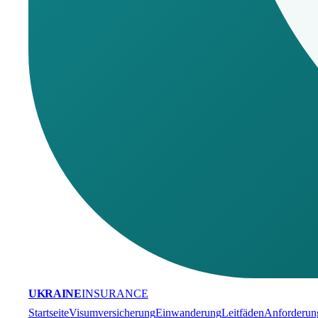
UKRAINE
INSURANCE
Startseite
Visumversicherung
Einwanderung
Leitfäden
Anforderun