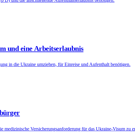
yp D) und die anschließende Aufenthaltserlaubnis benötigen.
um und eine Arbeitserlaubnis
ung in die Ukraine umziehen, für Einreise und Aufenthalt benötigen.
sbürger
ie medizinische Versicherungsanforderung für das Ukraine-Visum zu er