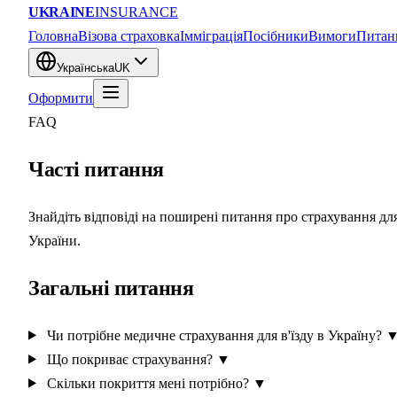
UKRAINE
INSURANCE
Головна
Візова страховка
Імміграція
Посібники
Вимоги
Питан
Українська
UK
Оформити
FAQ
Часті питання
Знайдіть відповіді на поширені питання про страхування дл
України.
Загальні питання
Чи потрібне медичне страхування для в'їзду в Україну?
Що покриває страхування?
▼
Скільки покриття мені потрібно?
▼