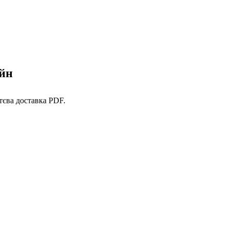
айн
тєва доставка PDF.