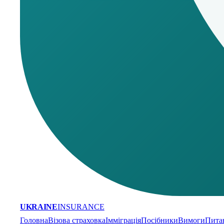
UKRAINE
INSURANCE
Головна
Візова страховка
Імміграція
Посібники
Вимоги
Пита