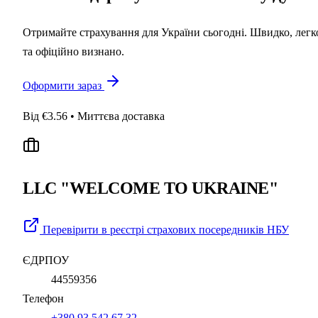
Отримайте страхування для України сьогодні. Швидко, легк
та офіційно визнано.
Оформити зараз
Від €3.56 • Миттєва доставка
LLC "WELCOME TO UKRAINE"
Перевірити в реєстрі страхових посередників НБУ
ЄДРПОУ
44559356
Телефон
+380 93 542 67 32