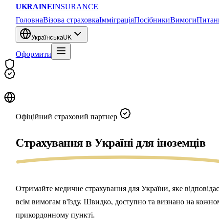
UKRAINE
INSURANCE
Головна
Візова страховка
Імміграція
Посібники
Вимоги
Питан
Українська
UK
Оформити
Офіційний страховий партнер
Страхування в Україні для
іноземців
Отримайте медичне страхування для України, яке відповіда
всім вимогам в'їзду. Швидко, доступно та визнано на кожно
прикордонному пункті.