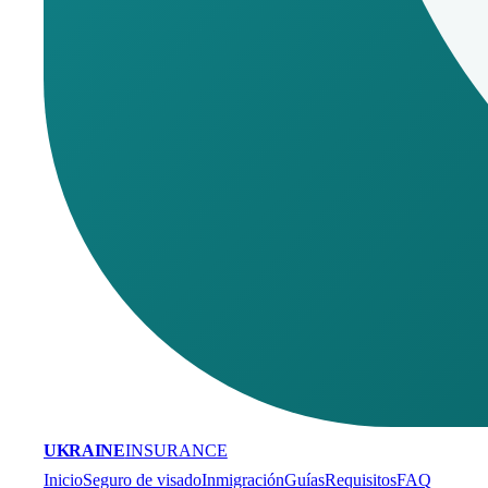
UKRAINE
INSURANCE
Inicio
Seguro de visado
Inmigración
Guías
Requisitos
FAQ