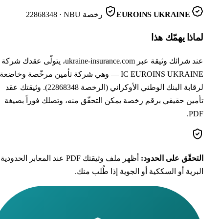
EUROINS UKRAINE
رخصة
· NBU
22868348
اذا يهمّك هذا
عند شرائك وثيقة عبر ukraine-insurance.com، يتولّى عقدك شركة
IC EUROINS UKRAINE — وهي شركة تأمين مرخّصة وخاضعة
لرقابة البنك الوطني الأوكراني (الرخصة 22868348). وثيقتك عقد
مين حقيقي برقم رخصة يمكن التحقّق منه، وتصلك فوراً بصيغة
PD
تحقّق على الحدود
:
أظهر ملف وثيقتك PDF عند المعابر الحدودية
برية أو السككية أو الجوية إذا طُلب منك.