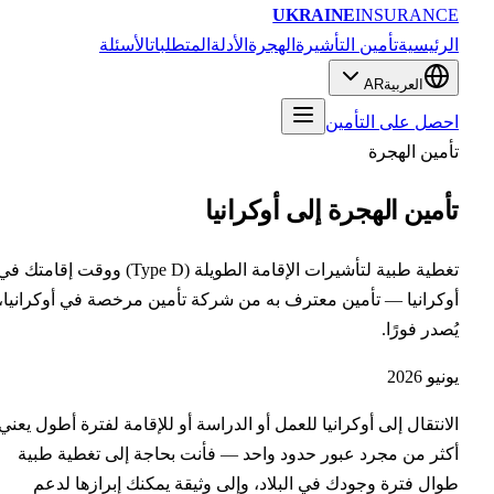
UKRAINE
INSURANC
رئيسية
تأمين التأشيرة
الهجرة
الأدلة
المتطلبات
الأسئلة
العربية
AR
صل على التأمين
مين الهجرة
أمين الهجرة إلى أوكرانيا
تغطية طبية لتأشيرات الإقامة الطويلة (Type D) ووقت إقامتك في
كرانيا — تأمين معترف به من شركة تأمين مرخصة في أوكرانيا،
صدر فورًا.
يو 2026
انتقال إلى أوكرانيا للعمل أو الدراسة أو للإقامة لفترة أطول يعني
ثر من مجرد عبور حدود واحد — فأنت بحاجة إلى تغطية طبية
ال فترة وجودك في البلاد، وإلى وثيقة يمكنك إبرازها لدعم