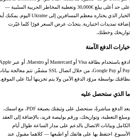
على حد أعلى يبلغ €30,000 وتغطية المخاطر الحربية السلبية —
الخيار الذي يختاره معظم المسافرين إلى Ukraine اليوم. يمكنك أيضًا
افة تمديدات اختيارية. يتحدّث عرض السعر فورًا كلما غيّرت
اريخك وخطتك.
ارات الدفع الآمنة
ادفع باستخدام بطاقة Visa أو Mastercard أو Maestro، أو عبر Apple
Pay أو Google Pay، من خلال اتصال SSL مشفّر. تتم معالجة بيانات
اقتك بواسطة مزوّد الدفع الآمن ولا يتم تخزينها أبدًا على الموقع.
ا الذي ستحصل عليه
بعد الدفع مباشرةً، ستحصل على وثيقتك بصيغة PDF، مع اسمك،
بلغ التغطية، وتواريخك، ورقم بوليصة فريد، بالإضافة إلى العقد
كامل وبيانات الاتصال بالدعم على مدار الساعة طوال أيام
أسبوع. احتفظ بها على هاتفك أو اطبعها — كلاهما مقبول عند