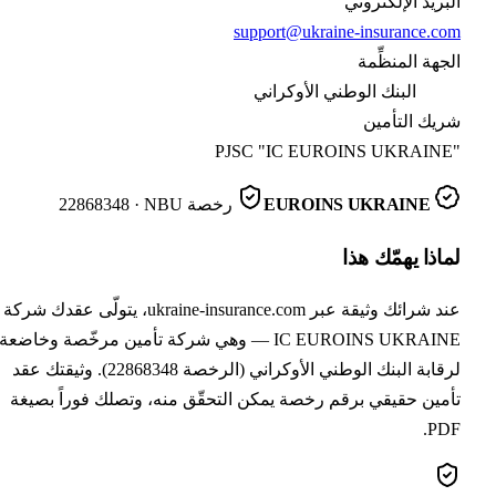
بريد الإلكتروني
support@ukraine-insurance.c
جهة المنظِّمة
البنك الوطني الأوكراني
يك التأمين
PJSC "IC EUROINS UKRAINE
EUROINS UKRAINE
رخصة
· NBU
22868348
اذا يهمّك هذا
عند شرائك وثيقة عبر ukraine-insurance.com، يتولّى عقدك شركة
IC EUROINS UKRAINE — وهي شركة تأمين مرخّصة وخاضعة
لرقابة البنك الوطني الأوكراني (الرخصة 22868348). وثيقتك عقد
مين حقيقي برقم رخصة يمكن التحقّق منه، وتصلك فوراً بصيغة
PD