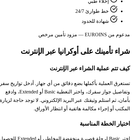
إخلاء طبي
خط طوارئ 24/7
شهادة للحدود
م من EUROINS — مزود تأمين مرخص
راء تأمينك على أوكرانيا عبر الإنترنت
ف تتم عملية الشراء عبر الإنترنت
تغرق العملية بأكملها بضع دقائق من أي جهاز. أدخل تواريخ سفرك
وتفاصيل جواز سفرك، واختر التغطية Basic أو Extended، وادفع
مان، ثم استلم وثيقتك عبر البريد الإلكتروني. لا توجد حاجة لزيارة
مكتب أو إجراء مكالمة هاتفية أو انتظار الأوراق.
تيار الخطة المناسبة
اختر Basic لرحلة قصيرة منخفضة المخاطر، أو Extended للحصول