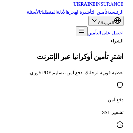
UKRAINE
INSURANC
رئيسية
تأمين التأشيرة
الهجرة
الأدلة
المتطلبات
الأسئلة
العربية
AR
صل على التأمين
شراء
شترِ تأمين أوكرانيا عبر الإنترنت
طية فورية لرحلتك. دفع آمن، تسليم PDF فوري.
ع آمن
فير SSL