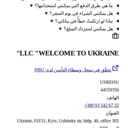
ما هي طرق الدفع التي يمكنني استخدامها؟
▼
هل يمكنني الشراء في يوم السفر؟
▼
ماذا لو ارتكبتُ خطأً في بياناتي؟
▼
هل يمكنني استرداد المبلغ؟
▼
LLC "WELCOME TO UKRAINE
تحقّق في سجل وسطاء التأمين لدى NBU
USREO
4455935
هاتف
+380 93 542 67 
عنوان
Ukraine, 03151, Kyiv, Ushinsky str, bldg. 40, office 3