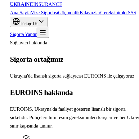
UKRAINE
INSURANCE
Ana Sayfa
Vize Sigortası
Göçmenlik
Kılavuzlar
Gereksinimler
SSS
Türkçe
TR
Sigorta Yaptır
Sağlayıcı hakkında
Sigorta ortağımız
Ukrayna'da lisanslı sigorta sağlayıcısı EUROINS ile çalışıyoruz.
EUROINS hakkında
EUROINS, Ukrayna'da faaliyet gösteren lisanslı bir sigorta
şirketidir. Poliçeleri tüm resmi gereksinimleri karşılar ve her Ukra
sınır kapısında tanınır.