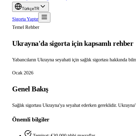
Türkçe
TR
Sigorta Yaptır
Temel Rehber
Ukrayna'da sigorta için kapsamlı rehber
Yabancıların Ukrayna seyahati için sağlık sigortası hakkında bil
Ocak 2026
Genel Bakış
Sağlık sigortası Ukrayna'ya seyahat ederken gereklidir. Ukrayn
Önemli bilgiler
Teminat: €30,000 tıbbi masraflar