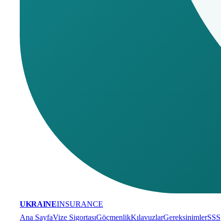
UKRAINE
INSURANCE
Ana Sayfa
Vize Sigortası
Göçmenlik
Kılavuzlar
Gereksinimler
SSS