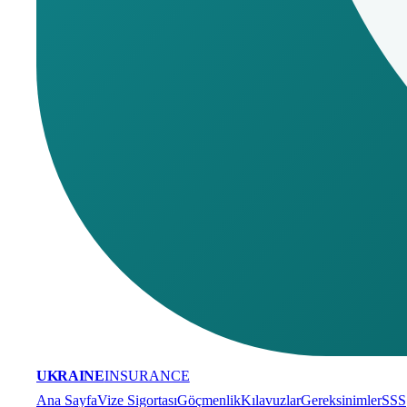
UKRAINE
INSURANCE
Ana Sayfa
Vize Sigortası
Göçmenlik
Kılavuzlar
Gereksinimler
SSS