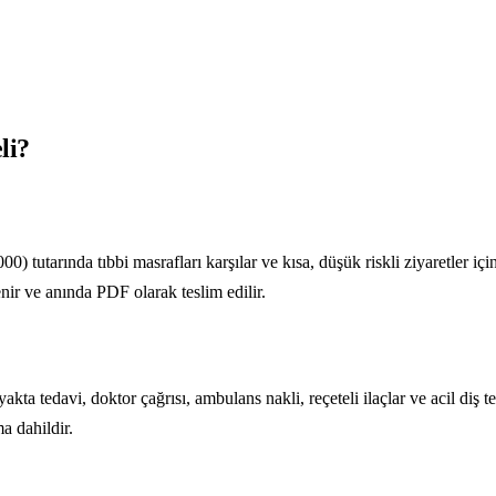
li?
 tutarında tıbbi masrafları karşılar ve kısa, düşük riskli ziyaretler iç
enir ve anında PDF olarak teslim edilir.
kta tedavi, doktor çağrısı, ambulans nakli, reçeteli ilaçlar ve acil diş t
a dahildir.