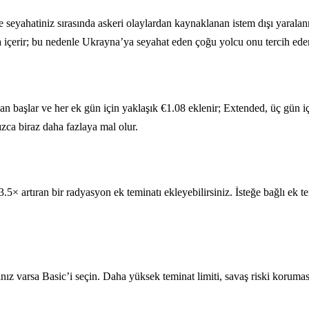
e seyahatiniz sırasında askeri olaylardan kaynaklanan istem dışı yaralanm
 da içerir; bu nedenle Ukrayna’ya seyahat eden çoğu yolcu onu tercih eder
an başlar ve her ek gün için yaklaşık €1.08 eklenir; Extended, üç gün i
ca biraz daha fazlaya mal olur.
k 3.5× artıran bir radyasyon ek teminatı ekleyebilirsiniz. İsteğe bağlı 
yacınız varsa Basic’i seçin. Daha yüksek teminat limiti, savaş riski koru