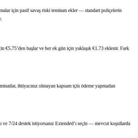
alar için pasif savaş riski teminatı ekler — standart poliçelerin
.
çin €5.75’den başlar ve her ek gün için yaklaşık €1.73 eklenir. Fark
ek teminatlar, ihtiyacınız olmayan kapsam için ödeme yapmadan
ması ve 7/24 destek istiyorsanız Extended’ı seçin — mevcut koşullarda