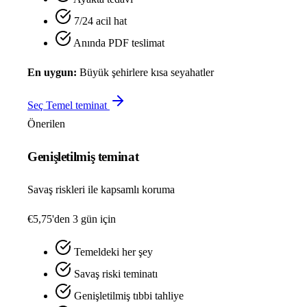
7/24 acil hat
Anında PDF teslimat
En uygun:
Büyük şehirlere kısa seyahatler
Seç Temel teminat
Önerilen
Genişletilmiş teminat
Savaş riskleri ile kapsamlı koruma
€5,75'den
3 gün için
Temeldeki her şey
Savaş riski teminatı
Genişletilmiş tıbbi tahliye